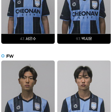
서은수
박시윤
47.
97.
FW