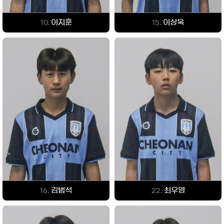
이지훈
이상욱
10.
15.
김범석
최우영
16.
22.