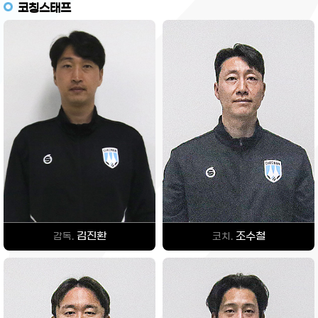
코칭스태프
김진환
조수철
감독.
코치.