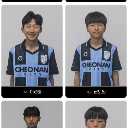
이경호
권도일
36.
42.