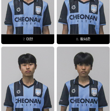
이한
황서준
7.
8.