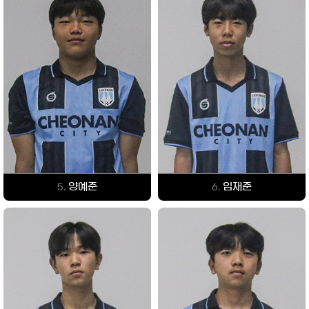
양예준
임재준
5.
6.