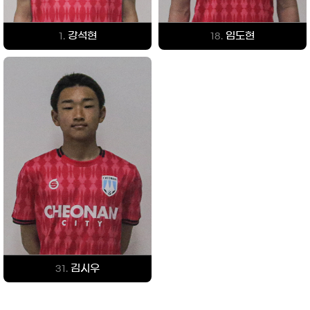
강석현
임도현
1.
18.
김시우
31.