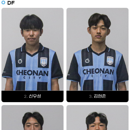
DF
신우성
김현준
2.
3.