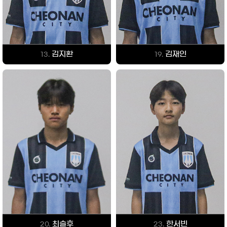
김지환
김재인
13.
19.
최슬후
한서빈
20.
23.