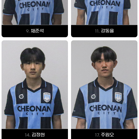
채준석
강동율
9.
11.
김정현
주원오
14.
17.