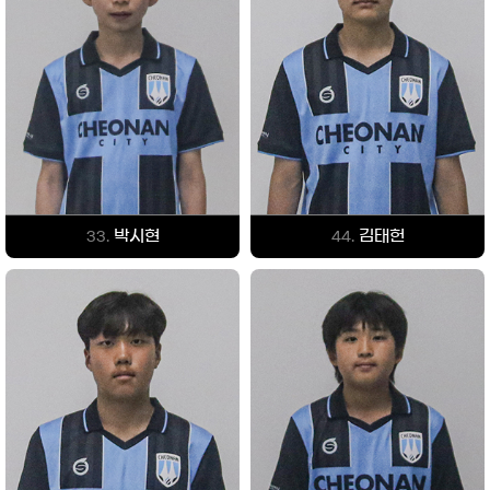
박시현
김태헌
33.
44.