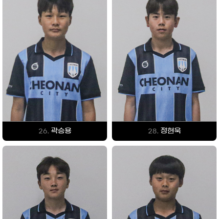
곽승용
정현욱
26.
28.