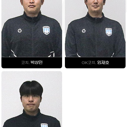
박상민
임재호
코치.
GK코치.