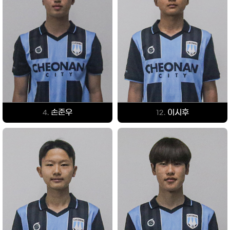
손준우
이시후
4.
12.