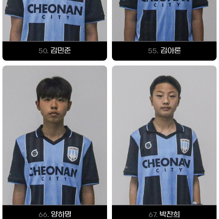
김민준
김아론
50.
55.
양하명
박찬희
66.
67.