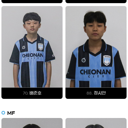
배준호
정시안
70.
88.
MF