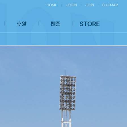
HOME
LOGIN
JOIN
SITEMAP
후원
팬존
STORE