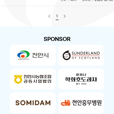
1
SPONSOR