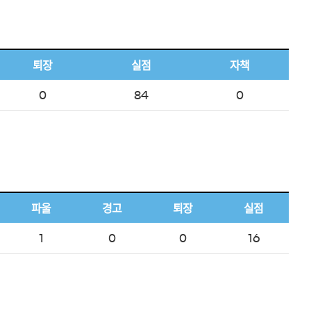
퇴장
실점
자책
0
84
0
파울
경고
퇴장
실점
1
0
0
16