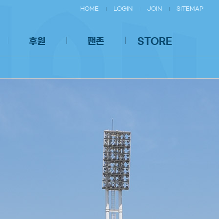
HOME
LOGIN
JOIN
SITEMAP
후원
팬존
STORE