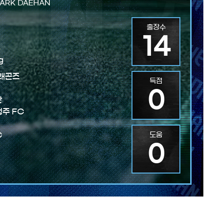
PARK DAEHAN
출장수
14
g
드래곤즈
득점
0
단
청주 FC
C
도움
0