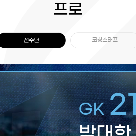
프로
코칭스태프
선수단
2
GK
박대한