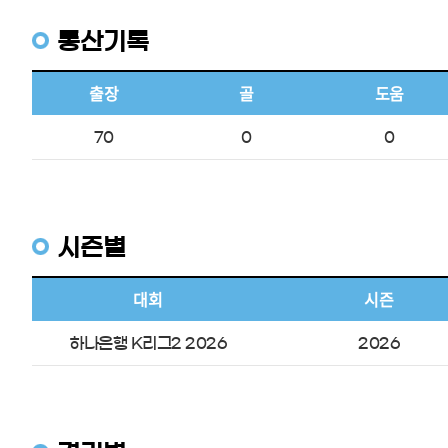
통산기록
출장
골
도움
70
0
0
시즌별
대회
시즌
하나은행 K리그2 2026
2026