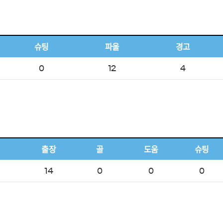
슈팅
파울
경고
0
12
4
출장
골
도움
슈팅
14
0
0
0