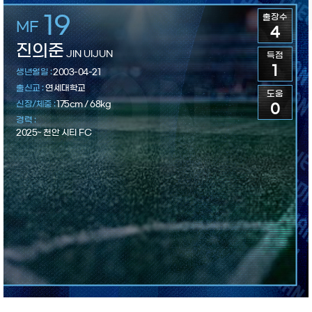
19
출장수
MF
4
진의준
JIN UIJUN
득점
1
2003-04-21
연세대학교
도움
175cm / 68kg
0
2025~ 천안 시티 FC