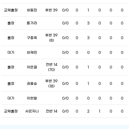
교체출장
허동민
후반 39
0/0
0
1
0
0
0
출장
툰가라
0/0
0
3
0
0
0
후반 39
출장
구종욱
0/0
0
3
0
0
0
(8)
대기
하재민
0/0
0
0
0
0
0
전반 14
출장
어은결
0/0
0
1
0
0
0
(70)
후반 39
출장
권용승
0/0
0
1
0
0
0
(18)
대기
이현왕
0/0
0
0
0
0
0
교체출장
사르자니
전반 14
0/0
0
2
1
0
0