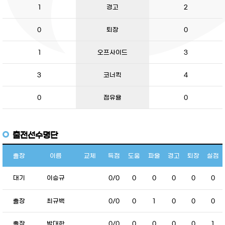
1
경고
2
0
퇴장
0
1
오프사이드
3
3
코너킥
4
0
점유율
0
출전선수명단
출장
이름
교체
득점
도움
파울
경고
퇴장
실점
대기
이승규
0/0
0
0
0
0
0
출장
최규백
0/0
0
1
0
0
0
출장
박대한
0/0
0
0
0
0
1