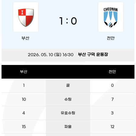
1 : 0
부산
천안
2026. 05. 10 (일) 16:30
부산 구덕 운동장
부산
천안
1
골
0
10
슈팅
7
4
유효슈팅
3
15
파울
12