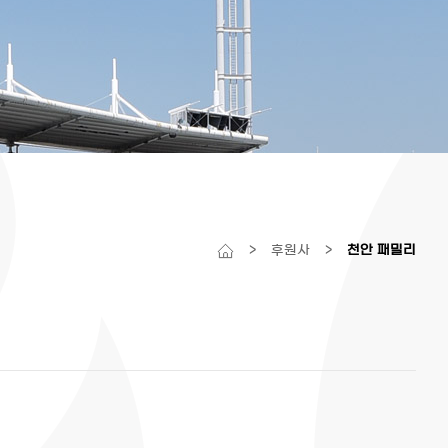
>
후원사
>
천안 패밀리