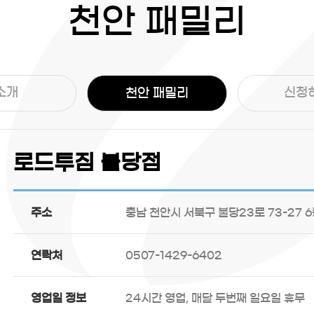
천안 패밀리
소개
신청
천안 패밀리
로드투짐 불당점
주소
충남 천안시 서북구 불당23로 73-27 
연락처
0507-1429-6402
영업일 정보
24시간 영업, 매달 두번째 일요일 휴무