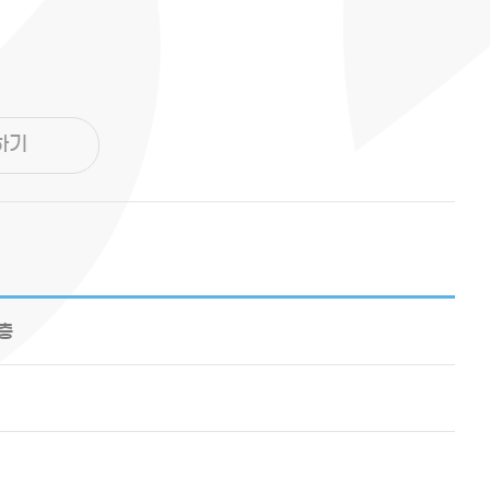
하기
6층