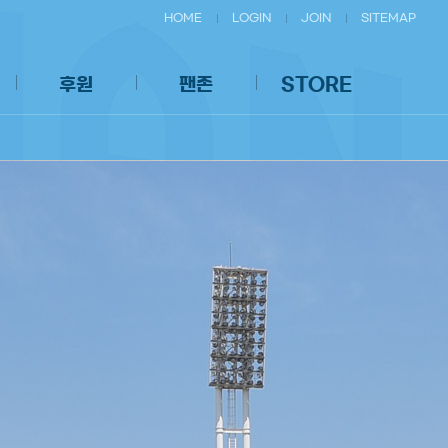
HOME
LOGIN
JOIN
SITEMAP
후원
팬존
STORE