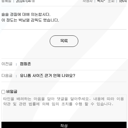
등록일
2024-04-11
작성자
박지*
조회
1894
슬슬 경질에 대해 의논합시다.
이 정도는 박남열 감독도 했습니다.
목록
캠핑존
유니폼 사이즈 큰거 언제 나와요?
비밀글
작성