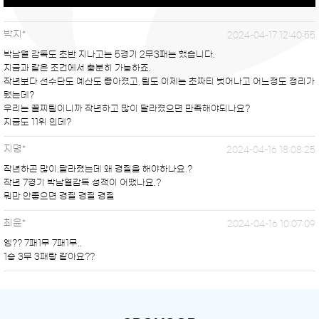
박지*
2024-04-17 12:40:55
박남열 감독도 초반 지나고는 5경기 2무3패는 했습니다.
지금과 같은 조건에서 충분히 가능하죠.
작년보다 선수단도 예산도 좋아졌고, 팀도 이제는 초짜티 벗어나고 어느정도 정리가
됐는데?
우리는 꼴찌팀이니까 작년하고 많이 달라졌으면 만족해야되나요?
지금도 11위 인데?
지명*
2024-04-16 18:08:25
작년하곤 많이.달라졌는데 왜 경질을 해야하나요.?
작년 7경기 박남열감독 성적이 어땠나요.?
뭐만 안좋으면 경질 경질 경질
최윤*
2024-04-16 10:07:09
엥?? 7패1무 7패1무..
1승 3무 3패랑 같아요??