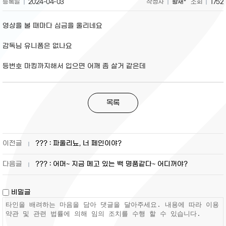
등록일
2024-04-03
작성자
황재*
조회
1752
영상을 볼 때마다 심금을 울리네요
감독님 유니폼은 없나요
등번호 마킹까지해서 입으면 어깨 좀 살거 같은데
목록
??? : 파울리뇨, 너 페인이야?
??? : 어머~ 지금 메고 있는 백 명품같다~ 어디꺼야?
비밀글