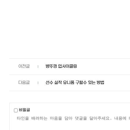
병뚜껑 업사이클링
선수 실착 유니폼 구할수 있는 방법
비밀글