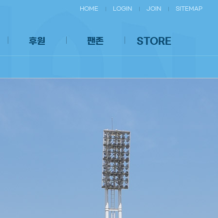
HOME
LOGIN
JOIN
SITEMAP
후원
팬존
STORE