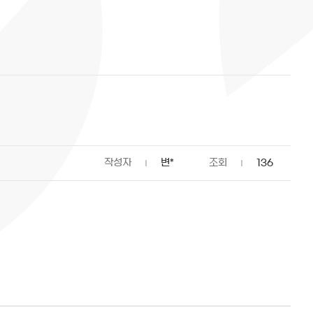
작성자
변*
조회
136