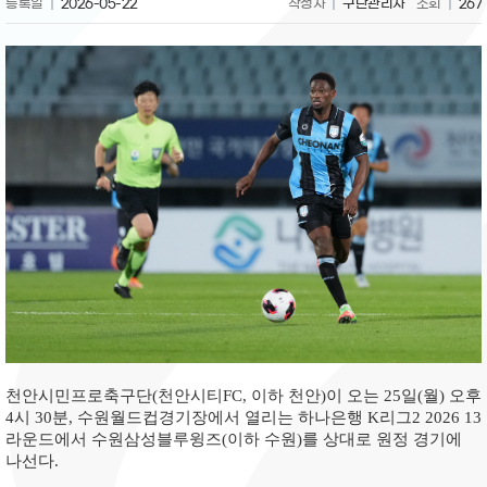
등록일
2026-05-22
작성자
구단관리자
조회
267
천안시민프로축구단(천안시티FC, 이하 천안)이 오는 25일(월) 오후
4시 30분, 수원월드컵경기장에서 열리는 하나은행 K리그2 2026 13
라운드에서 수원삼성블루윙즈(이하 수원)를 상대로 원정 경기에
나선다.