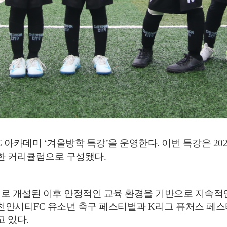
C
아카데미
‘
겨울방학 특강
’
을 운영한다
.
이번 특강은
202
중한 커리큘럼으로 구성됐다
.
제로 개설된 이후 안정적인 교육 환경을 기반으로 지속적
천안시티
FC
유소년 축구 페스티벌과
K
리그 퓨처스 페스
고 있다
.