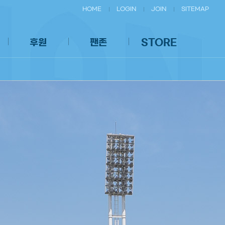
HOME
LOGIN
JOIN
SITEMAP
후원
팬존
STORE