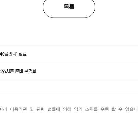
목록
GK클리닉’ 성료
026시즌 준비 본격화