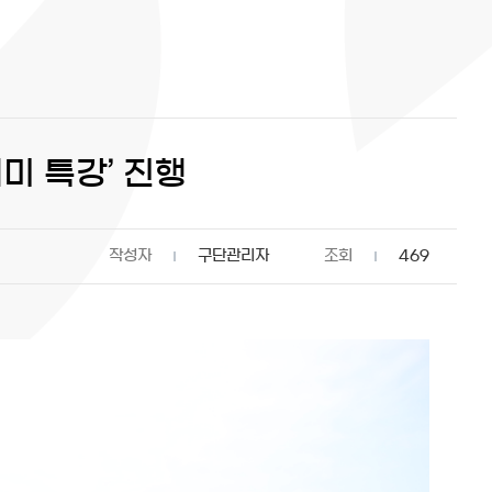
미 특강’ 진행
작성자
구단관리자
조회
469