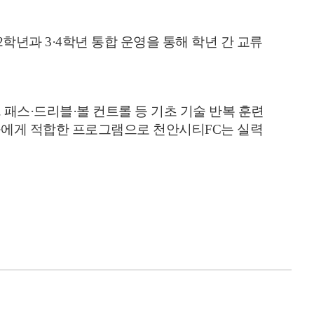
2
학년과
3·4
학년 통합 운영을 통해 학년 간 교류
.
패스
·
드리블
·
볼 컨트롤 등 기초 기술 반복 훈련
들에게 적합한 프로그램으로 천안시티
FC
는 실력