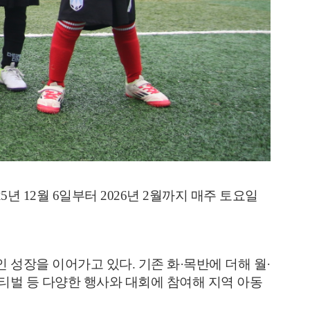
5
년
12
월 6일부터
2026
년
2
월까지 매주 토요일
인 성장을 이어가고 있다
.
기존 화
·
목반에 더해 월
·
티벌 등 다양한 행사와 대회에 참여해 지역 아동