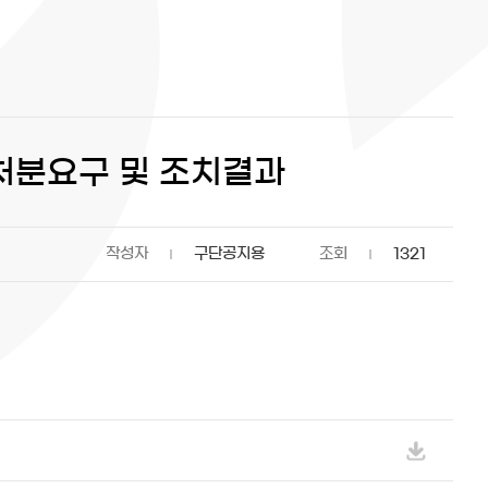
결과 처분요구 및 조치결과
작성자
구단공지용
조회
1321