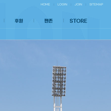
HOME
LOGIN
JOIN
SITEMAP
후원
팬존
STORE