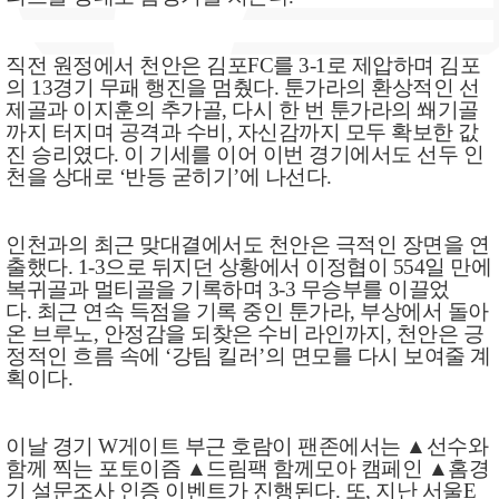
직전 원정에서 천안은 김포
FC
를
3-1
로 제압하며 김포
의
13
경기 무패 행진을 멈췄다
.
툰가라의 환상적인 선
제골과 이지훈의 추가골
,
다시 한 번 툰가라의 쐐기골
까지 터지며 공격과 수비
,
자신감까지 모두 확보한 값
진 승리였다
.
이 기세를 이어 이번 경기에서도 선두 인
천을 상대로
‘
반등 굳히기
’
에 나선다
.
인천과의 최근 맞대결에서도 천안은 극적인 장면을 연
출했다
. 1-3
으로 뒤지던 상황에서 이정협이
554
일 만에
복귀골과 멀티골을 기록하며
3-3
무승부를 이끌었
다
.
최근 연속 득점을 기록 중인 툰가라
,
부상에서 돌아
온 브루노
,
안정감을 되찾은 수비 라인까지
,
천안은 긍
정적인 흐름 속에
‘
강팀 킬러
’
의 면모를 다시 보여줄 계
획이다
.
이날 경기
W
게이트 부근 호람이 팬존에서는
▲
선수와
함께 찍는 포토이즘
▲
드림팩 함께모아 캠페인
▲
홈경
기 설문조사 인증 이벤트가 진행된다
.
또
,
지난 서울
E