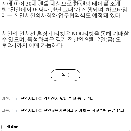
전에 이어
30
대 팬을 대상으로 한 랜덤 테이블 소게
팅
‘
천안에서 어쩌다 만난 그대
’
가 진행되며
,
하프타임
에는 천안시한의사회와 업무협약식도 예정돼 있다
.
천안의 인천전 홈경기 티켓은
NOL
티켓을 통해 예매할
수 있으며
,
특성화석은 경기 전날인
9
월
12
일
(
금
)
오
후
2
시까지 예매 가능하다
.
목록
천안시티FC, 김포전서 맞대결 첫 승 노린다
천안시티FC, 천안교육지원청과 함께하는 학교폭력 근절 캠페인 진행
비밀글