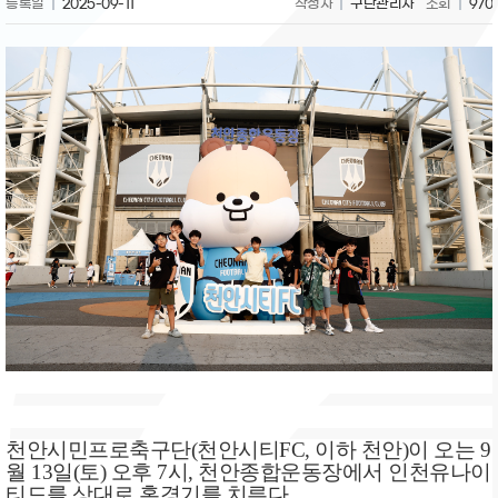
등록일
2025-09-11
작성자
구단관리자
조회
970
천안시민프로축구단
(
천안시티
FC,
이하 천안
)
이 오는
9
월
13
일
(
토
)
오후
7
시
,
천안종합운동장에서 인천유나이
티드를 상대로 홈경기를 치른다
.