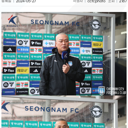
등록일
2024-05-27
작성자
ccfcphoto
조회
2187