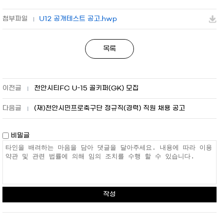
U12 공개테스트 공고.hwp
목록
천안시티FC U-15 골키퍼(GK) 모집
(재)천안시민프로축구단 정규직(경력) 직원 채용 공고
비밀글
작성