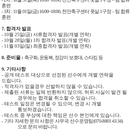
훈련
- 3
차
: 11
월
01
일
(
금
) 16:00~18:00,
천안축구센터 풋살
1
구장
–
팀 합류
훈련
7.
합격자 발표
- 10
월
25
일
(
금
)
서류합격자 발표
(
개별 연락
)
- 10
월
28
일
(
월
) 1
차 합격자 발표
(
개별 연락
)
- 11
월
03
일
(
일
)
최종합격자 발표
(
개별 연락
)
8.
준비물
:
축구화
,
운동복
,
정강이 보호대
,
스타킹 등
9.
기타사항
-
공개 테스트 대상으로 선정된 선수에게 개별 연락을
드립니다
.
-
적격자가 없을경우 선발하지 않을 수 있습니다
.
-
제출된 서류는 일체 반환하지 않으며
,
허위 사실이 발견 될
경우에는 합격을 취소할 수 있습니다
.
-
테스트 일정은 변경될 수 있으며
,
변경 시 개별
통보하겠습니다
.
-
테스트 중 부상에 대한 책임은 선수 본인에게 있습니다
.
-
기타 자세한 문의 사항은 사무국 선수운영팀
(070-8801-6134)
으로
문의 바랍니다.