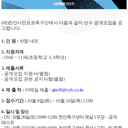
(
재
)
천안시민프로축구단
에서 다음과 같이 선수 공개모집을 공
고합니다
.
1.
인 원
:
10
명 내외
2.
지원자격
-
10
세
~ 11
세
(
초등학교
3, 4
학년
)
3.
제출서류
-
공개모집 지원서
(
별첨
)
-
공개모집 관련 공지사항
(
별첨
)
4.
제 출 처
:
이메일 제출
/
ajin10@ccfc.co.kr
5.
접수기간
:
10
월
8
일
(
화
) ~ 10
월
24
일
(
목
) 13:00
6.
일시 및 장소
- 1
차
: 10
월
26
일
(
토
) 10:00~12:00,
천안축구센터 풋살
1
구장
–
공개
테스트
- 2
차
: 10
월
31
일
(
목
) 16:00~18:00,
천안축구센터 풋살
1
구장
–
팀 합류