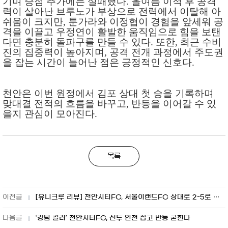
기며 승점 추가에는 실패했다
.
올여름 이적 후 공격
력이 살아난 브루노가 부상으로 전력에서 이탈해 아
쉬움이 크지만
,
툰가라와 이정협이 경험을 앞세워 공
격을 이끌고 우정연이 활발한 움직임으로 힘을 보탠
다면 충분히 돌파구를 만들 수 있다
.
또한
,
최근 수비
진의 집중력이 높아지며
,
공격 전개 과정에서 주도권
을 잡는 시간이 늘어난 점은 긍정적인 신호다
.
천안은 이번 원정에서 김포 상대 첫 승을 기록하며
맞대결 전적의 흐름을 바꾸고
,
반등을 이어갈 수 있
을지 관심이 모아진다
.
목록
[유니크루 리뷰] 천안시티FC, 서울이랜드FC 상대로 2-5로 패배
‘강팀 킬러’ 천안시티FC, 선두 인천 잡고 반등 굳힌다