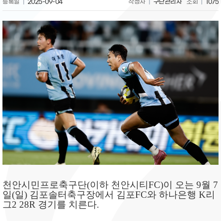
등록일
2025-09-04
작성자
구단관리자
조회
1075
천안시민프로축구단
(
이하 천안시티
FC)
이 오는
9
월
7
일
(
일
)
김포솔터축구장에서 김포
FC
와 하나은행
K
리
그
2 28R
경기를 치른다
.