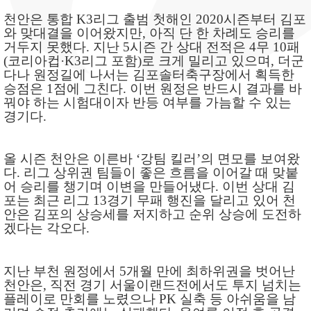
천안은 통합
K3
리그 출범 첫해인
2020
시즌부터 김포
와 맞대결을 이어왔지만
,
아직 단 한 차례도 승리를
거두지 못했다
.
지난
5
시즌 간 상대 전적은
4
무
10
패
(
코리아컵
·K3
리그 포함
)
로 크게 밀리고 있으며
,
더군
다나 원정길에 나서는 김포솔터축구장에서 획득한
승점은
1
점에 그친다
.
이번 원정은 반드시 결과를 바
꿔야 하는 시험대이자 반등 여부를 가늠할 수 있는
경기다
.
올 시즌 천안은 이른바
‘
강팀 킬러
’
의 면모를 보여왔
다
.
리그 상위권 팀들이 좋은 흐름을 이어갈 때 맞붙
어 승리를 챙기며 이변을 만들어냈다
.
이번 상대 김
포는 최근 리그
13
경기 무패 행진을 달리고 있어 천
안은 김포의 상승세를 저지하고 순위 상승에 도전하
겠다는 각오다
.
지난 부천 원정에서
5
개월 만에 최하위권을 벗어난
천안은
,
직전 경기 서울이랜드전에서도 투지 넘치는
플레이로 만회를 노렸으나
PK
실축 등 아쉬움을 남