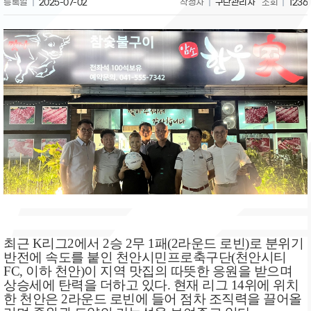
등록일
2025-07-02
작성자
구단관리자
조회
1236
최근
K
리그
2
에서
2
승
2
무
1
패
(2
라운드 로빈
)
로 분위기
반전에 속도를 붙인 천안시민프로축구단
(
천안시티
FC,
이하 천안
)
이 지역 맛집의 따뜻한 응원을 받으며
상승세에 탄력을 더하고 있다
.
현재 리그
14
위에 위치
한 천안은
2
라운드 로빈에 들어 점차 조직력을 끌어올