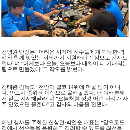
강명원 단장은
“
어려운 시기에 선수들에게 따뜻한 격
려와 함께 맛있는 저녁까지 지원해줘 진심으로 감사드
린다
”
며
“
어제보다 오늘
,
오늘보다 내일이 더 기대되는
팀으로 만들겠다
”
고 각오를 밝혔다
.
김태완 감독도
“
천안이 결코
14
위에 머물 팀이 아니
다
.
반드시 중위권 이상으로 올려놓겠다
.
팬 여러분께
서 믿고 지지해달라
”
며
“
오늘처럼 정성 어린 자리가 자
주 있었으면 좋겠다
”
고 감사의 마음을 전했다
.
이날 행사를 주최한 한상현
·
박인순 대표는
“
앞으로도
곁에서 선수들을 응원하고 격려할 수 있도록 최선을