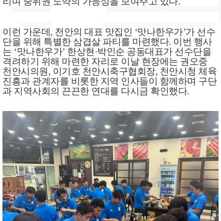
리며 중위권 도약의 가능성을 보여주고 있다
.
이런 가운데
,
천안의 대표 맛집인
‘
맛나한우가
’
가 선수
단을 위해 특별한 삼겹살 파티를 마련했다
.
이번 행사
는
‘
맛나한우가
’
한상현
·
박인순 공동대표가 선수단을
격려하기 위해 마련한 자리로 이날 현장에는 권오중
천안시의원
,
이기호 천안시축구협회장
,
천안시청 체육
진흥과 관계자를 비롯한 지역 인사들이 함께하며 구단
과 지역사회의 끈끈한 연대를 다시금 확인했다
.