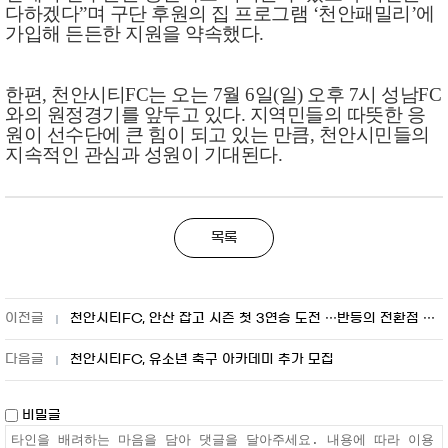
다하겠다
”
며 구단 후원의 집 프로그램
‘
천안패밀리
’
에
가입해 든든한 지원을 약속했다
.
한편
,
천안시티
FC
는 오는
7
월
6
일
(
일
)
오후
7
시 성남
FC
와의 원정경기를 앞두고 있다
.
지역민들의 따뜻한 응
원이 선수단에 큰 힘이 되고 있는 만큼
,
천안시민들의
지속적인 관심과 성원이 기대된다
.
목록
천안시티FC, 안산 잡고 시즌 첫 3연승 도전 …반등의 전환점 만든다
천안시티FC, 유소년 축구 아카데미 추가 모집
비밀글