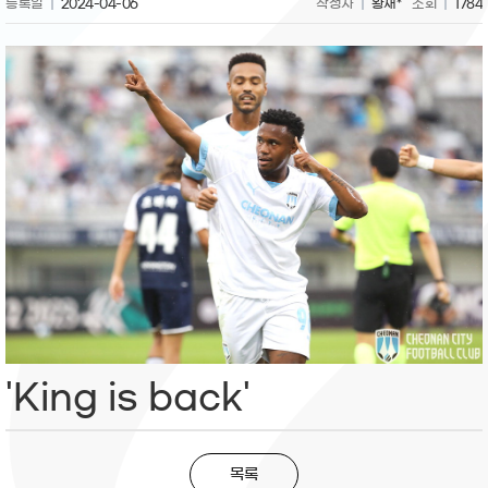
등록일
2024-04-06
작성자
황재*
조회
1784
'King is back'
목록