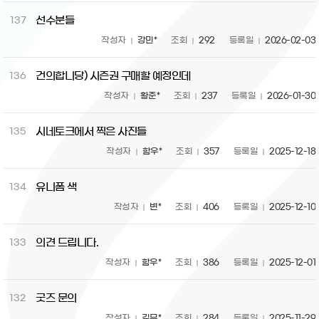
선수분들
137
작성자
강민*
조회
292
등록일
2026-02-03
건의합니당) 시즌권 구매할 예정인데
136
작성자
황준*
조회
237
등록일
2026-01-30
시네토크에서 찍은 사진들
135
작성자
함우*
조회
357
등록일
2025-12-18
유니폼 색
134
작성자
변*
조회
406
등록일
2025-12-10
의견 드립니다.
133
작성자
함우*
조회
386
등록일
2025-12-01
굿즈 문의
132
작성자
김무*
조회
284
등록일
2025-11-29