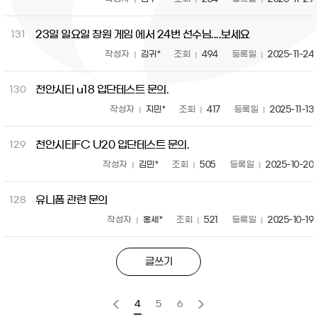
23일 일요일 창원 게임 에서 24번 선수님....보세요
131
작성자
김귀*
조회
494
등록일
2025-11-24
천안시티 u18 입단테스트 문의.
130
작성자
지민*
조회
417
등록일
2025-11-13
천안시티FC U20 입단테스트 문의.
129
작성자
김민*
조회
505
등록일
2025-10-20
유니폼 관련 문의
128
작성자
홍세*
조회
521
등록일
2025-10-19
글쓰기
4
5
6