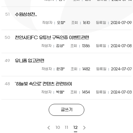
수원삼성전..
51
작성자
오창*
조회
1610
등록일
2024-07-09
천안시티FC 유튜브 구독인증 이벤트관련
50
작성자
김상*
조회
1386
등록일
2024-07-08
유니폼 입고관련
49
작성자
한경*
조회
1482
등록일
2024-07-07
'하늘빛 속으로' 컨텐츠 관련하여
48
작성자
박철*
조회
1454
등록일
2024-07-03
글쓰기
10
11
12