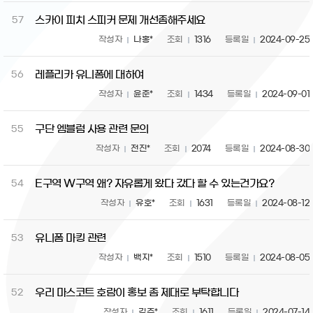
스카이 피치 스피커 문제 개선좀해주세요
57
작성자
나홍*
조회
1316
등록일
2024-09-25
레플리카 유니폼에 대하여
56
작성자
윤준*
조회
1434
등록일
2024-09-01
구단 엠블럼 사용 관련 문의
55
작성자
전진*
조회
2074
등록일
2024-08-30
E구역 W구역 왜? 자유롭게 왔다 갔다 할 수 있는건가요?
54
작성자
유호*
조회
1631
등록일
2024-08-12
유니폼 마킹 관련
53
작성자
백지*
조회
1510
등록일
2024-08-05
우리 마스코트 호람이 홍보 좀 제대로 부탁합니다
52
작성자
김주*
조회
1611
등록일
2024-07-14